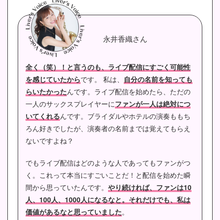
永井香織さん
全く（笑）！と言うのも、ライブ配信にすごく可能性
を感じていたから
です。
私は、
自分の名前を知っても
らいたかった
んです。ライブ配信を始めたら、ただの
一人のサックスプレイヤーに
ファンが一人は絶対につ
いてくれる
んです。ブライダルやホテルの演奏ももち
ろん好きでしたが、演奏者の名前までは覚えてもらえ
ないですよね？
でもライブ配信はどのような人であってもファンがつ
く。これって本当にすごいことだ！と配信を始めた瞬
間から思っていたんです。
やり続ければ、ファンは10
人、100人、1000人になるなと。それだけでも、私は
価値があるなと思っていました
。