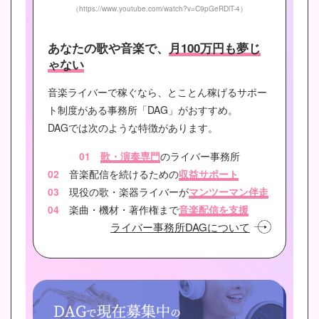
（https://www.youtube.com/watch?v=C9pGeRDlT-4）
あなたの歌や音楽で、
月100万円も夢じ
ゃない
音楽ライバーで稼ぐなら、とことん稼げるサポー
ト制度がある事務所「DAG」がおすすめ。
DAGでは次のような特徴があります。
01
歌・演奏専門
のライバー事務所
02
音楽配信を続けるための
収益サポート
03
現役の歌・楽器ライバーが
マンツーマン伴走
04
楽曲・機材・著作権まで
音楽配信を支援
ライバー事務所DAGについて