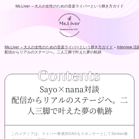
Ms.Liver ～大人の女性のための音楽ライバーという輝き方ガイド
Ms.Liver ～大人の女性のための音楽ライバーという輝き方ガイド
»
Intervi
配信からリアルのステージへ。二人三脚で叶えた夢の軌跡
Sayo×nana対談
配信からリアルのステージへ。二
人三脚で叶えた夢の軌跡
このメディアは、ライバー事務所DAGをスポンサーとして
Zenken株