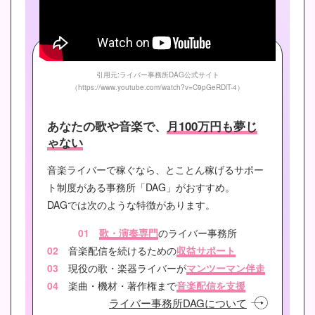
引用元:ライバー事務所DAG公式サイト
（https://www.youtube.com/watch?v=C9pGeRDlT-4）
あなたの歌や音楽で、
月100万円も夢じ
ゃない
音楽ライバーで稼ぐなら、とことん稼げるサポー
ト制度がある事務所「DAG」がおすすめ。
DAGでは次のような特徴があります。
01
歌・演奏専門
のライバー事務所
02
音楽配信を続けるための
収益サポート
03
現役の歌・楽器ライバーが
マンツーマン伴走
04
楽曲・機材・著作権まで
音楽配信を支援
ライバー事務所DAGについて