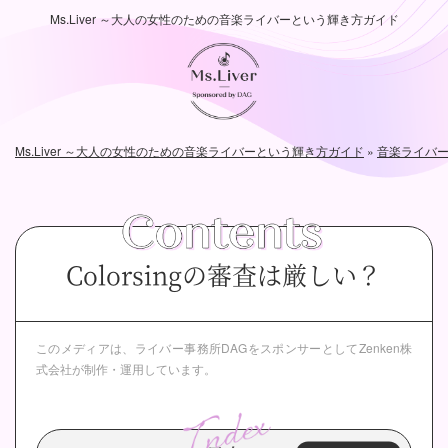
Ms.Liver ～大人の女性のための音楽ライバーという輝き方ガイド
Ms.Liver ～大人の女性のための音楽ライバーという輝き方ガイド
»
音楽ライバ
Colorsingの審査は厳しい？
このメディアは、ライバー事務所DAGをスポンサーとして
Zenken株
式会社が制作・運用しています。