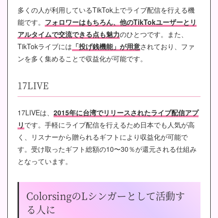
多くの人が利用しているTikTok上でライブ配信を行える機
能です。
フォロワーはもちろん、他のTikTokユーザーとリ
アルタイムで交流できる点も魅力
のひとつです。また、
TikTokライブには
「投げ銭機能」が用意
されており、ファ
ンを多く集めることで収益化が可能です。
17LIVE
17LIVEは、
2015年に台湾でリリースされたライブ配信アプ
リ
です。手軽にライブ配信を行えるため日本でも人気が高
く、リスナーから贈られるギフトにより収益化が可能で
す。受け取ったギフト総額の10〜30％が還元される仕組み
となっています。
ColorsingのLシンガーとして活動す
る人に