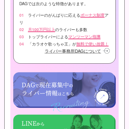
DAGでは次のような特徴があります。
01
ライバーのがんばりに応える
ボーナス制度
ア
リ
02
月100万円以上
のライバーも多数
03
トップライバーによる
マンツーマン指導
04
「カラオケ歌っちゃ王」が
無料で使い放題！
ライバー事務所DAGについて