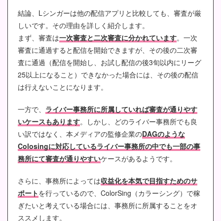
結論、Lシンガーは他の配信アプリと比較しても、審査が厳
しいです。その理由を詳しく紹介します。
まず、審査は
一次審査と二次審査に分かれています
。一次
審査に通過すると配信を開始できますが、その後の二次審
査に通過（配信を開始し、お試し配信の後3旬以内にリーグ
25以上になること）できなかった場合には、その後の配信
は行えないことになります。
一方で、
ライバー事務所に所属していれば審査が通りやす
いケースもあります
。しかし、どのライバー事務所でも良
い訳ではなく、本メディアの監修企業の
DAGのような
Colosingに対応しているライバー事務所の中でも一部の事
務所にて審査が通りやすい
ケースがあるようです。
さらに、事務所によっては
収益化を本気で目指すためのサ
ポート
を行っているので、ColorSing（カラーシング）で稼
ぎたいと考えている場合には、事務所に所属することをオ
ススメします。